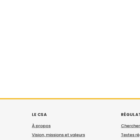
LE CSA
RÉGULA
À propos
Chercher
Vision, missions et valeurs
Textes r