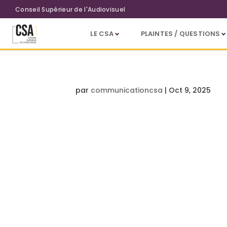
Aller au contenu principal
Conseil Supérieur de l'Audiovisuel
LE CSA
PLAINTES / QUESTIONS
par
communicationcsa
|
Oct 9, 2025