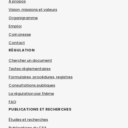
À propos
Vision, missions et valeurs
Organigramme
Emploi
Coin presse
Contact
RÉGULATION
Chercher un document
Textes réglementaires
Formulaires, procédures, registres
Consultations publiques
La régulation par thème
FAQ
PUBLICATIONS ET RECHERCHES
Études et recherches
Publications du CSA