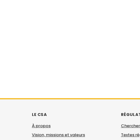
LE CSA
RÉGULA
À propos
Chercher
Vision, missions et valeurs
Textes r