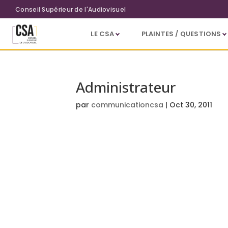
Aller au contenu principal
Conseil Supérieur de l'Audiovisuel
LE CSA
PLAINTES / QUESTIONS
Administrateur
par
communicationcsa
|
Oct 30, 2011