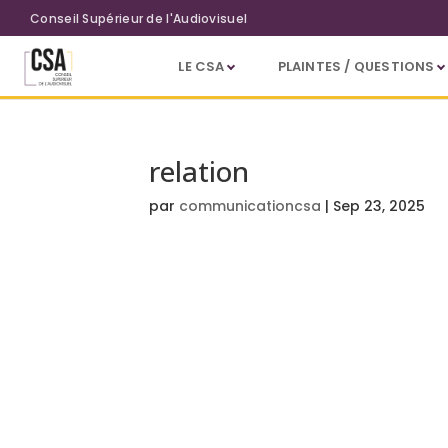
Aller au contenu principal
Conseil Supérieur de l'Audiovisuel
LE CSA
PLAINTES / QUESTIONS
relation
par
communicationcsa
|
Sep 23, 2025