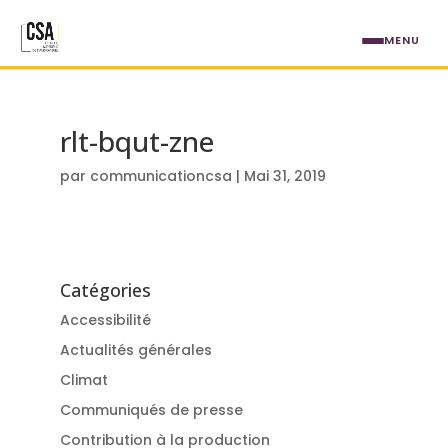
Aller au contenu principal
MENU
rlt-bqut-zne
par
communicationcsa
|
Mai 31, 2019
Catégories
Accessibilité
Actualités générales
Climat
Communiqués de presse
Contribution à la production