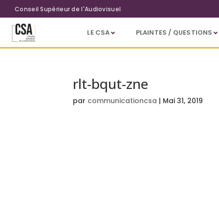
Aller au contenu principal
Conseil Supérieur de l'Audiovisuel
LE CSA
PLAINTES / QUESTIONS
rlt-bqut-zne
par
communicationcsa
|
Mai 31, 2019