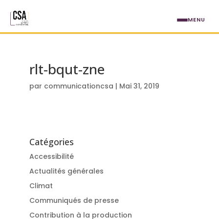
Aller au contenu principal
MENU
rlt-bqut-zne
par
communicationcsa
|
Mai 31, 2019
Catégories
Accessibilité
Actualités générales
Climat
Communiqués de presse
Contribution à la production