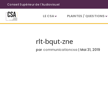
Aller au contenu principal
Conseil Supérieur de l'Audiovisuel
LE CSA
PLAINTES / QUESTIONS
rlt-bqut-zne
par
communicationcsa
|
Mai 31, 2019