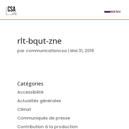
Aller au contenu principal
MENU
rlt-bqut-zne
par
communicationcsa
|
Mai 31, 2019
Catégories
Accessibilité
Actualités générales
Climat
Communiqués de presse
Contribution à la production