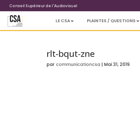
Aller au contenu principal
Conseil Supérieur de l'Audiovisuel
LE CSA
PLAINTES / QUESTIONS
rlt-bqut-zne
par
communicationcsa
|
Mai 31, 2019