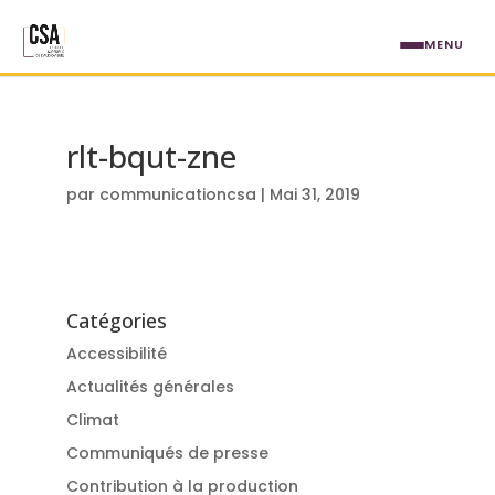
Aller au contenu principal
MENU
rlt-bqut-zne
par
communicationcsa
|
Mai 31, 2019
Catégories
Accessibilité
Actualités générales
Climat
Communiqués de presse
Contribution à la production