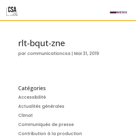
Aller au contenu principal
MENU
rlt-bqut-zne
par
communicationcsa
|
Mai 31, 2019
Catégories
Accessibilité
Actualités générales
Climat
Communiqués de presse
Contribution à la production