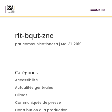
Aller au contenu principal
MENU
rlt-bqut-zne
par
communicationcsa
|
Mai 31, 2019
Catégories
Accessibilité
Actualités générales
Climat
Communiqués de presse
Contribution à la production