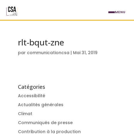
Aller au contenu principal
MENU
rlt-bqut-zne
par
communicationcsa
|
Mai 31, 2019
Catégories
Accessibilité
Actualités générales
Climat
Communiqués de presse
Contribution à la production