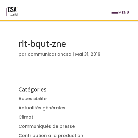
Aller au contenu principal
MENU
rlt-bqut-zne
par
communicationcsa
|
Mai 31, 2019
Catégories
Accessibilité
Actualités générales
Climat
Communiqués de presse
Contribution à la production