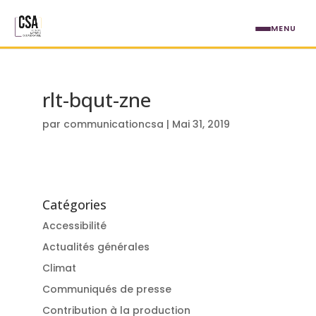
Aller au contenu principal
MENU
rlt-bqut-zne
par
communicationcsa
|
Mai 31, 2019
Catégories
Accessibilité
Actualités générales
Climat
Communiqués de presse
Contribution à la production