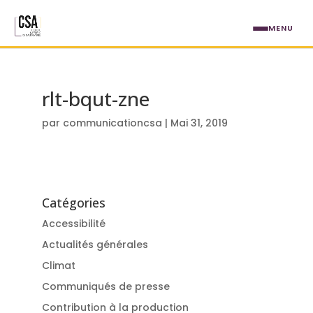
Aller au contenu principal
MENU
rlt-bqut-zne
par
communicationcsa
|
Mai 31, 2019
Catégories
Accessibilité
Actualités générales
Climat
Communiqués de presse
Contribution à la production