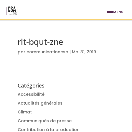
Aller au contenu principal
MENU
rlt-bqut-zne
par
communicationcsa
|
Mai 31, 2019
Catégories
Accessibilité
Actualités générales
Climat
Communiqués de presse
Contribution à la production