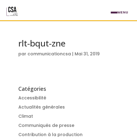
Aller au contenu principal
MENU
rlt-bqut-zne
par
communicationcsa
|
Mai 31, 2019
Catégories
Accessibilité
Actualités générales
Climat
Communiqués de presse
Contribution à la production