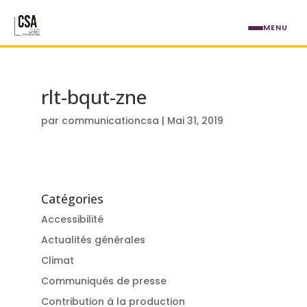
Aller au contenu principal
MENU
rlt-bqut-zne
par
communicationcsa
|
Mai 31, 2019
Catégories
Accessibilité
Actualités générales
Climat
Communiqués de presse
Contribution à la production