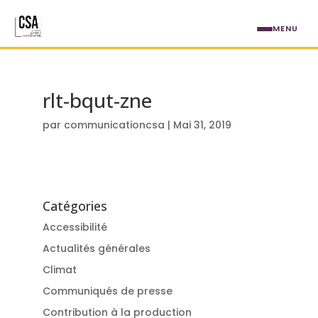
Aller au contenu principal
MENU
rlt-bqut-zne
par
communicationcsa
|
Mai 31, 2019
Catégories
Accessibilité
Actualités générales
Climat
Communiqués de presse
Contribution à la production