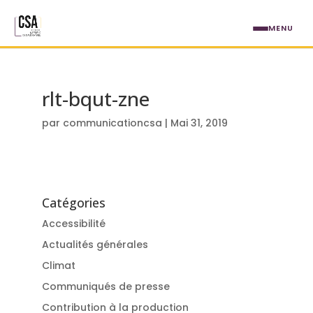
Aller au contenu principal
MENU
rlt-bqut-zne
par
communicationcsa
|
Mai 31, 2019
Catégories
Accessibilité
Actualités générales
Climat
Communiqués de presse
Contribution à la production