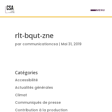
Aller au contenu principal
MENU
rlt-bqut-zne
par
communicationcsa
|
Mai 31, 2019
Catégories
Accessibilité
Actualités générales
Climat
Communiqués de presse
Contribution à la production