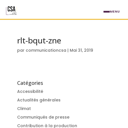
Aller au contenu principal
MENU
rlt-bqut-zne
par
communicationcsa
|
Mai 31, 2019
Catégories
Accessibilité
Actualités générales
Climat
Communiqués de presse
Contribution à la production