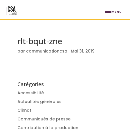
Aller au contenu principal
MENU
rlt-bqut-zne
par
communicationcsa
|
Mai 31, 2019
Catégories
Accessibilité
Actualités générales
Climat
Communiqués de presse
Contribution à la production