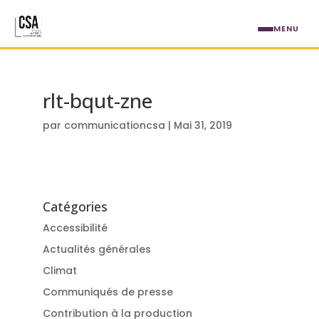
Aller au contenu principal
MENU
rlt-bqut-zne
par
communicationcsa
|
Mai 31, 2019
Catégories
Accessibilité
Actualités générales
Climat
Communiqués de presse
Contribution à la production