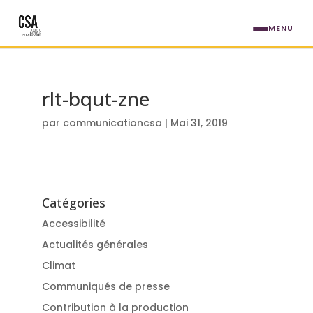
Aller au contenu principal
MENU
rlt-bqut-zne
par
communicationcsa
|
Mai 31, 2019
Catégories
Accessibilité
Actualités générales
Climat
Communiqués de presse
Contribution à la production