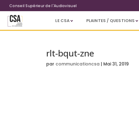
Aller au contenu principal
Conseil Supérieur de l'Audiovisuel
LE CSA
PLAINTES / QUESTIONS
rlt-bqut-zne
par
communicationcsa
|
Mai 31, 2019