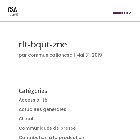
Aller au contenu principal
MENU
rlt-bqut-zne
par
communicationcsa
|
Mai 31, 2019
Catégories
Accessibilité
Actualités générales
Climat
Communiqués de presse
Contribution à la production