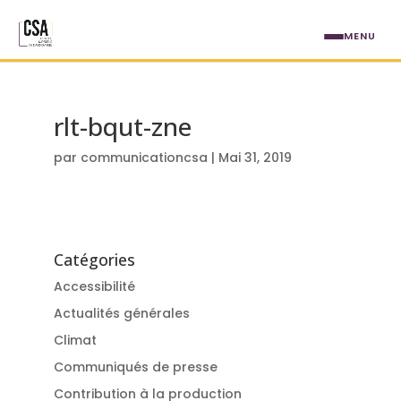
Aller au contenu principal
MENU
rlt-bqut-zne
par
communicationcsa
|
Mai 31, 2019
Catégories
Accessibilité
Actualités générales
Climat
Communiqués de presse
Contribution à la production