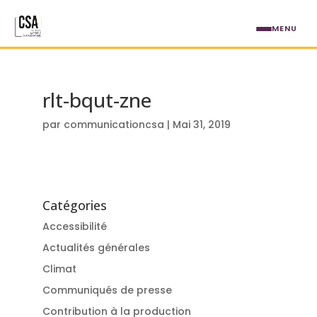
Aller au contenu principal
MENU
rlt-bqut-zne
par
communicationcsa
|
Mai 31, 2019
Catégories
Accessibilité
Actualités générales
Climat
Communiqués de presse
Contribution à la production