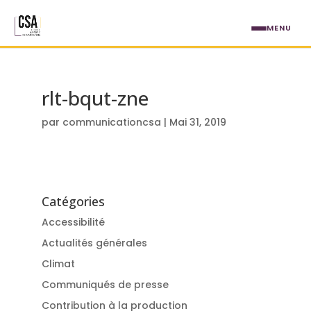
Aller au contenu principal
MENU
rlt-bqut-zne
par
communicationcsa
|
Mai 31, 2019
Catégories
Accessibilité
Actualités générales
Climat
Communiqués de presse
Contribution à la production