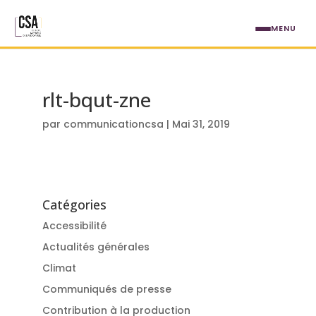
Aller au contenu principal
MENU
rlt-bqut-zne
par
communicationcsa
|
Mai 31, 2019
Catégories
Accessibilité
Actualités générales
Climat
Communiqués de presse
Contribution à la production