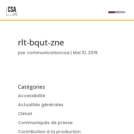
Aller au contenu principal
MENU
rlt-bqut-zne
par
communicationcsa
|
Mai 31, 2019
Catégories
Accessibilité
Actualités générales
Climat
Communiqués de presse
Contribution à la production