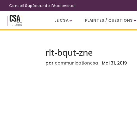
Aller au contenu principal
Conseil Supérieur de l'Audiovisuel
LE CSA
PLAINTES / QUESTIONS
rlt-bqut-zne
par
communicationcsa
|
Mai 31, 2019