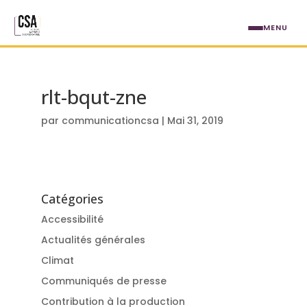
Aller au contenu principal
MENU
rlt-bqut-zne
par
communicationcsa
|
Mai 31, 2019
Catégories
Accessibilité
Actualités générales
Climat
Communiqués de presse
Contribution à la production