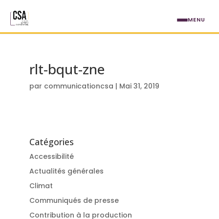
Aller au contenu principal
MENU
rlt-bqut-zne
par
communicationcsa
|
Mai 31, 2019
Catégories
Accessibilité
Actualités générales
Climat
Communiqués de presse
Contribution à la production