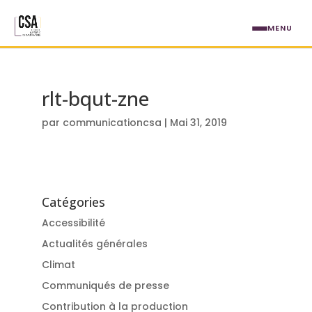
Aller au contenu principal
MENU
rlt-bqut-zne
par
communicationcsa
|
Mai 31, 2019
Catégories
Accessibilité
Actualités générales
Climat
Communiqués de presse
Contribution à la production