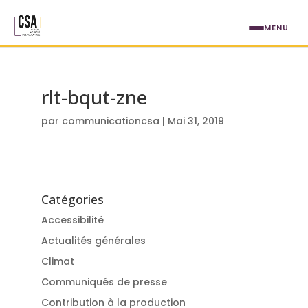
Aller au contenu principal
MENU
rlt-bqut-zne
par
communicationcsa
|
Mai 31, 2019
Catégories
Accessibilité
Actualités générales
Climat
Communiqués de presse
Contribution à la production