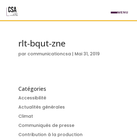
Aller au contenu principal
MENU
rlt-bqut-zne
par
communicationcsa
|
Mai 31, 2019
Catégories
Accessibilité
Actualités générales
Climat
Communiqués de presse
Contribution à la production