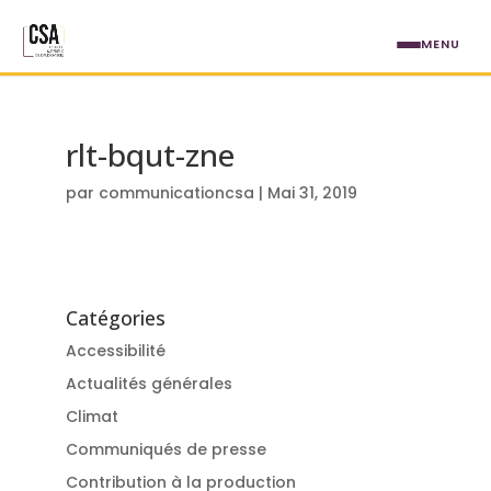
Aller au contenu principal
MENU
rlt-bqut-zne
par
communicationcsa
|
Mai 31, 2019
Catégories
Accessibilité
Actualités générales
Climat
Communiqués de presse
Contribution à la production