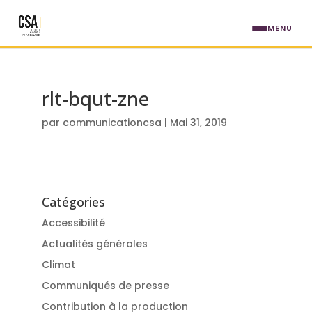
Aller au contenu principal
MENU
rlt-bqut-zne
par
communicationcsa
|
Mai 31, 2019
Catégories
Accessibilité
Actualités générales
Climat
Communiqués de presse
Contribution à la production