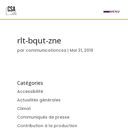
Aller au contenu principal
MENU
rlt-bqut-zne
par
communicationcsa
|
Mai 31, 2019
Catégories
Accessibilité
Actualités générales
Climat
Communiqués de presse
Contribution à la production