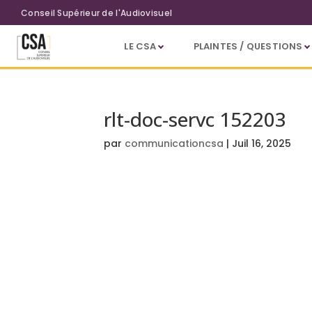
Aller au contenu principal
Conseil Supérieur de l'Audiovisuel
LE CSA
PLAINTES / QUESTIONS
rlt-doc-servc 152203
par
communicationcsa
|
Juil 16, 2025