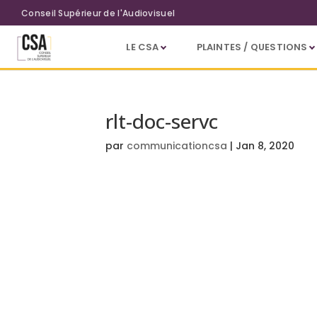
Aller au contenu principal
Conseil Supérieur de l'Audiovisuel
LE CSA
PLAINTES / QUESTIONS
rlt-doc-servc
par
communicationcsa
|
Jan 8, 2020