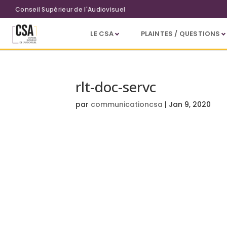
Aller au contenu principal
Conseil Supérieur de l'Audiovisuel
LE CSA
PLAINTES / QUESTIONS
rlt-doc-servc
par
communicationcsa
|
Jan 9, 2020