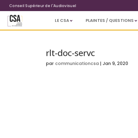
Aller au contenu principal
Conseil Supérieur de l'Audiovisuel
LE CSA
PLAINTES / QUESTIONS
rlt-doc-servc
par
communicationcsa
|
Jan 9, 2020