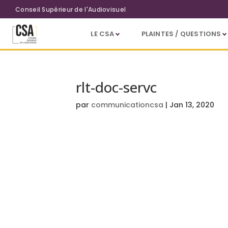
Aller au contenu principal
Conseil Supérieur de l'Audiovisuel
LE CSA
PLAINTES / QUESTIONS
rlt-doc-servc
par
communicationcsa
|
Jan 13, 2020