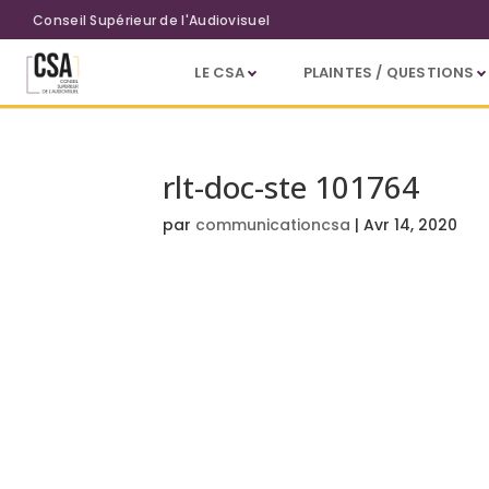
Aller au contenu principal
Conseil Supérieur de l'Audiovisuel
LE CSA
PLAINTES / QUESTIONS
rlt-doc-ste 101764
par
communicationcsa
|
Avr 14, 2020