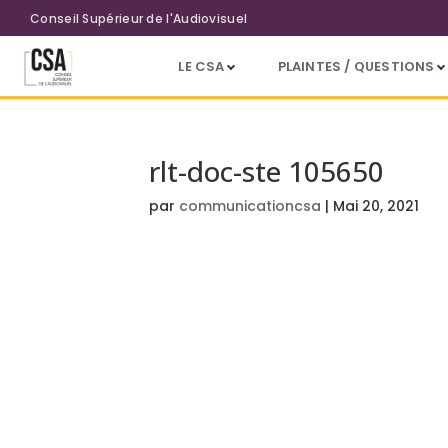
Aller au contenu principal
Conseil Supérieur de l'Audiovisuel
LE CSA
PLAINTES / QUESTIONS
rlt-doc-ste 105650
par
communicationcsa
|
Mai 20, 2021